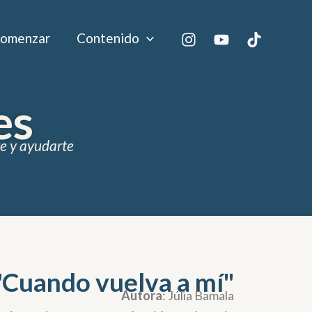
comenzar
Contenido
es
te y ayudarte
"Cuando vuelva a mí"
Autora
: Júlia Bamala