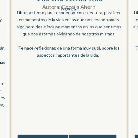
Autora: Cecelia Ahern
Novela
a
Libro perfecto para reconectar con la lectura, para leer
Li
y
en momentos de la vida en los que nos encontramos
e
s
algo perdidos e incluso momentos en los que sentimos
al
.
que nos estamos olvidando de nosotros mismos.
Te hace reflexionar, de una forma muy sutil, sobre los
T
tán
aspectos importantes de la vida.
más
en
r
nes
ar,